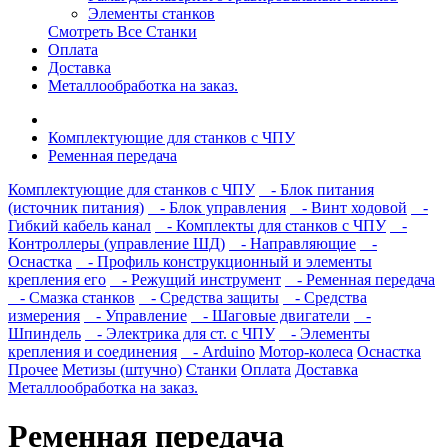
Элементы станков
Смотреть Все Станки
Оплата
Доставка
Металлообработка на заказ.
Комплектующие для станков с ЧПУ
Ременная передача
Комплектующие для станков с ЧПУ
- Блок питания
(источник питания)
- Блок управления
- Винт ходовой
-
Гибкий кабель канал
- Комплекты для станков с ЧПУ
-
Контроллеры (управление ШД)
- Направляющие
-
Оснастка
- Профиль конструкционный и элементы
крепления его
- Режущий инструмент
- Ременная передача
- Смазка станков
- Средства защиты
- Средства
измерения
- Управление
- Шаговые двигатели
-
Шпиндель
- Электрика для ст. с ЧПУ
- Элементы
крепления и соединения
- Arduino
Мотор-колеса
Оснастка
Прочее
Метизы (штучно)
Станки
Оплата
Доставка
Металлообработка на заказ.
Ременная передача